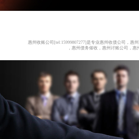
惠州收账公司[tel:15999807277]是专业惠州收债
，惠州债务催收，惠州讨账公司，惠