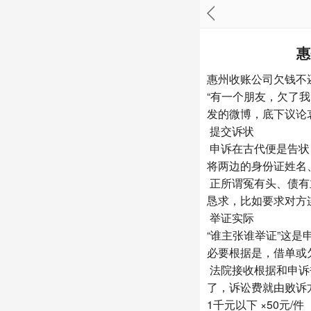
惠
惠州收账公司
欠钱不
“有一个朋友，欠了
发的微博，底下议论
提交诉状
申诉在古代便是告状
将两边的身份证姓名
正所谓冤有头、债有
恳求，比如要求对方
举证实际
“谁主张谁举证”这
必要根据是，借单或
法院接收根据和申诉
了，诉讼费就由败诉
1千元以下 ×50元/件