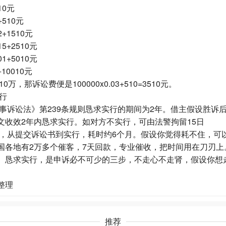
10元
+510元
2+1510元
15+2510元
01+5010元
+10010元
，那诉讼费便是100000x0.03+510=3510元。
行
事诉讼法》第239条规则恳求实行的期间为2年。借主假设胜诉
文收效2年内恳求实行。如对方不实行，可由法警拘留15日
，从提交诉讼书到实行，耗时约6个月。假设你觉得耗不住，可
国各地有2万多个催客，7天回款，专业催收，把时间用在刀刃上
、恳求实行，是申诉必不可少的三步，不走心不走肾，假设你想
整理
推荐