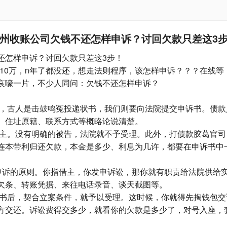
州收账公司​欠钱不还怎样申诉？讨回欠款只差这3
还怎样申诉？讨回欠款只差这3步！
我10万，n年了都没还，想走法则程序，该怎样申诉？？？在线等
哀嚎一片，不少人同问：欠钱不还怎样申诉？
，古人是击鼓鸣冤投递状书，我们则要向法院提交申诉书。债款
、住址原籍、联系方式等概略论说清楚。
主。没有明确的被告，法院就不予受理。此外，打债款胶葛官司
连本带利归还欠款，本金是多少、利息为几许，都要在申诉书中
是申诉的原则。你指借主，你发申诉讼，那你就有职责给法院供给
欠条、转账凭据、来往电话录音、谈天截图等。
书后，契合立案条件，就予以受理。这时候，你就得先掏钱包交
方交还。诉讼费得交多少，就看你的欠款是多少了，对号入座，